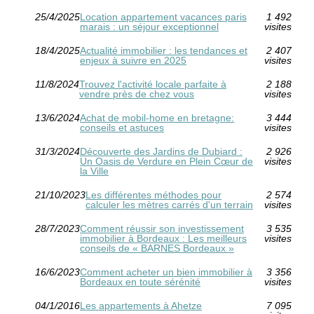
25/4/2025
Location appartement vacances paris
1 492
marais : un séjour exceptionnel
visites
18/4/2025
Actualité immobilier : les tendances et
2 407
enjeux à suivre en 2025
visites
11/8/2024
Trouvez l'activité locale parfaite à
2 188
vendre près de chez vous
visites
13/6/2024
Achat de mobil-home en bretagne:
3 444
conseils et astuces
visites
31/3/2024
Découverte des Jardins de Dubiard :
2 926
Un Oasis de Verdure en Plein Cœur de
visites
la Ville
21/10/2023
Les différentes méthodes pour
2 574
calculer les mètres carrés d'un terrain
visites
28/7/2023
Comment réussir son investissement
3 535
immobilier à Bordeaux : Les meilleurs
visites
conseils de « BARNES Bordeaux »
16/6/2023
Comment acheter un bien immobilier à
3 356
Bordeaux en toute sérénité
visites
04/1/2016
Les appartements à Ahetze
7 095