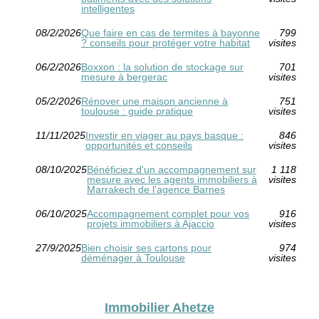
intelligentes
08/2/2026
Que faire en cas de termites à bayonne
799
? conseils pour protéger votre habitat
visites
06/2/2026
Boxxon : la solution de stockage sur
701
mesure à bergerac
visites
05/2/2026
Rénover une maison ancienne à
751
toulouse : guide pratique
visites
11/11/2025
Investir en viager au pays basque :
846
opportunités et conseils
visites
08/10/2025
Bénéficiez d'un accompagnement sur
1 118
mesure avec les agents immobiliers à
visites
Marrakech de l'agence Barnes
06/10/2025
Accompagnement complet pour vos
916
projets immobiliers à Ajaccio
visites
27/9/2025
Bien choisir ses cartons pour
974
déménager à Toulouse
visites
Immobilier Ahetze