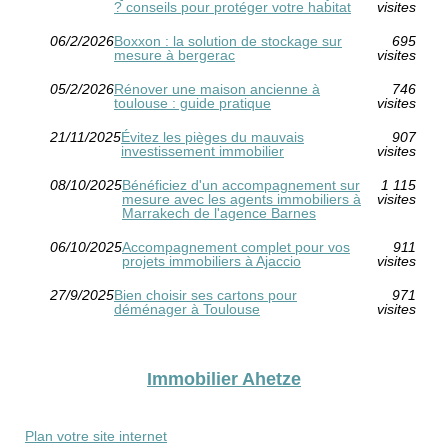
? conseils pour protéger votre habitat
visites
06/2/2026
Boxxon : la solution de stockage sur
695
mesure à bergerac
visites
05/2/2026
Rénover une maison ancienne à
746
toulouse : guide pratique
visites
21/11/2025
Évitez les pièges du mauvais
907
investissement immobilier
visites
08/10/2025
Bénéficiez d'un accompagnement sur
1 115
mesure avec les agents immobiliers à
visites
Marrakech de l'agence Barnes
06/10/2025
Accompagnement complet pour vos
911
projets immobiliers à Ajaccio
visites
27/9/2025
Bien choisir ses cartons pour
971
déménager à Toulouse
visites
Immobilier Ahetze
Plan votre site internet